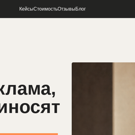
Кейсы
Стоимость
Отзывы
Блог
клама,
иносят