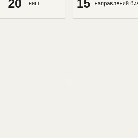
20
15
ниш
направлений би