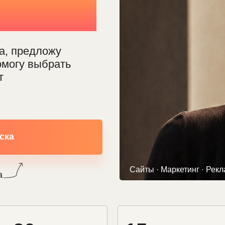
0 дней
а, предложу
омогу выбрать
т
ска
Сайты · Маркетинг · Рек
а