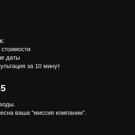
а:
 стоимости
ые даты
ультация за 10 минут
5
воды.
есна ваша “миссия компании”.