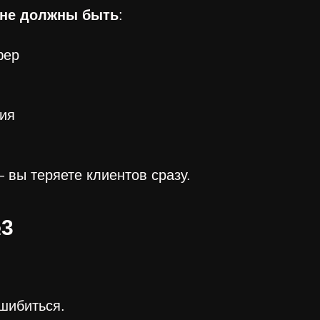
ане должны быть
:
фер
вия
— вы теряете клиентов сразу.
3
шибиться.