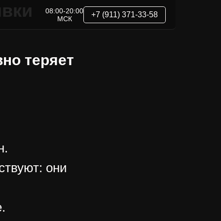
явки
08:00-20:00
+7 (911) 371-33-58
МСК
вно теряет
н.
ствуют: они
.