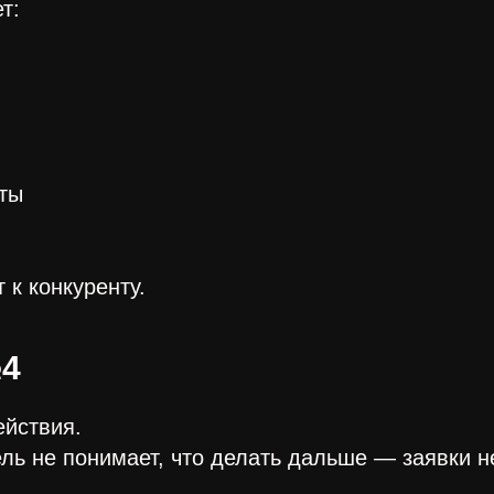
т:
оты
т к конкуренту.
4
ействия.
ль не понимает, что делать дальше — заявки не